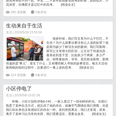
跟高考串联不到一起。毕竟，二十多年前我参加高考的时候，骄阳似火，汗
流浃背，仿佛那才是记忆中的高考。
[
阅读全文
]
ė
280
浏览数
6
0条评论
生动来自于生活
生活
| 2026/5/18 23:55:59
很多时候，我们写文章为什么干巴巴，不
生动？为什么就事论事没有让人读的欲望？就
是因为缺少了鲜活生动的案例。我们写新闻，
跟写公文有很大的区别，公文在于传递信息，
最喜欢的是干货，比如多少个商家，多少产
品，销售量如何，等等。老百姓读新闻，新闻
传递的是“事儿”，发生了什么，又有哪些耐人寻味的故事背后。每次大活动
新闻稿的组织过程中，总要进行一番上述的思考。
[
阅读全文
]
ė
324
浏览数
6
0条评论
小区停电了
生活
| 2026/5/8 10:02:38
昨晚，小区计划性停电6小时，一家人度过了一段别样的时光。当我们
熟悉了某种生活方式，就忘却了他的存在，就像空气围绕在我们周围，但是
我们却从来也没有感知它的存在一样。直到突然离去，我们才发现，原来，
离开了某种习以为常的东西，我们需要适应，需要去改变。
[
阅读全文
]