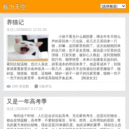
栋力天空
养猫记
生活
| 2026/6/21 12:01:30
小孩子看见什么都想要，继去年冬天悄么
声的弄回来一只仓鼠，前几天又弄回来一只
猫，好嘛，这回家里热闹了。这次姑娘抱回来
的这只猫，也不是名贵猫。据说是小区里的流
浪猫，打架失败，被好心人救起，送到宠物医
院疗伤，顺带绝育，本来计划康复后放归的。
看到比较温顺，也讨人喜欢，就零成本的带回来养了。他是零成本了，到我
家就要重新置办各种道具——那几天，媳妇天天去快递站往家里搬箱子，猫
砂盆、猫抓板、猫笼、逗猫棒、猫砂一袋子一袋子的往家里搬，猫粮一兜子
一兜子的往家里带，各种道具陆续齐备起来。
[
阅读全文
]
ė
199
浏览数
6
0条评论
又是一年高考季
生活
| 2026/6/7 0:17:30
每到这个时候，人们总会议论起高考。无论家有考生，还是社区物业，
都会友情提醒，高考季，不要制造噪音，等等。然而，众所周知的原因，青
岛的夏天来的比较晚，现在还是20来摄氏度。如此凉爽的夏季，我却怎么也