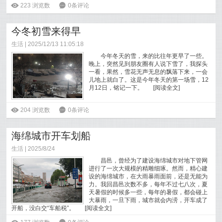
ė
223
浏览数
6
0条评论
今冬初雪来得早
生活
| 2025/12/13 11:05:18
今年冬天的雪，来的比往年更早了一些。
晚上，突然见到朋友圈有人说下雪了，我探头
一看，果然，雪花无声无息的飘落下来，一会
儿地上就白了。这是今年冬天的第一场雪，12
月12日，铭记一下。
[
阅读全文
]
ė
204
浏览数
6
0条评论
海绵城市开车划船
生活
| 2025/8/24
昌邑，曾经为了建设海绵城市对地下管网
进行了一次大规模的精雕细琢。然而，精心建
设的海绵城市，在大雨暴雨面前，还是无能为
力。我回昌邑次数不多，每年不过七八次，夏
天暑假的时候多一些，每年的暑假，都会碰上
大暴雨，一旦下雨，城市就会内涝，开车成了
开船，没白交“车船税”。
[
阅读全文
]