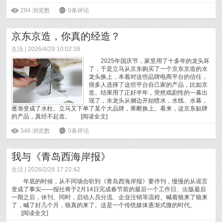
ė
294
浏览数
6
0条评论
京东京造，你真的经造？
生活
| 2026/4/29 10:02:38
2025年国庆节，家里用了十多年的龙头坏
了，于是立马从京东购买了一个京东京造的水
龙头换上，本着对这些品牌电商平台的信任，
很多人选择了这些平台自己家的产品，比如京
造。结果用了正好半年，突然戏剧性的一幕出
现了，水龙头从侧边开始喷水，水线、水幕，
逐渐变成了水柱。立马又下单了某个大品牌，果断换上。看来，这京东贴牌
的产品，真经不起造。
[
阅读全文
]
ė
346
浏览数
6
0条评论
我与《青岛西海岸报》
生活
| 2026/2/26 17:22:42
年底的时候，从不同场合听到《青岛西海岸报》要停刊，慢慢的从谣言
变成了事实——报社将于2月14日完成春节前的最后一个工作日、出版最后
一期之后，休刊。同时，启动人员分流、企业注销等流程。喊着狼来了狼来
了，喊了好几个月，狼真的来了。这是一个传统媒体逐渐式微的时代。
[
阅读全文
]