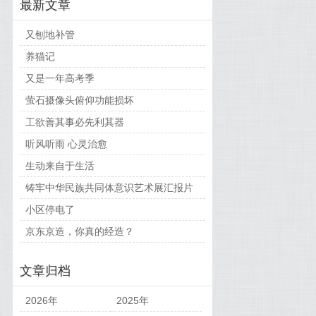
最新文章
又刨地补管
养猫记
又是一年高考季
萤石摄像头俯仰功能损坏
工欲善其事必先利其器
听风听雨 心灵治愈
生动来自于生活
铸牢中华民族共同体意识艺术展汇报片
小区停电了
京东京造，你真的经造？
文章归档
2026年
2025年