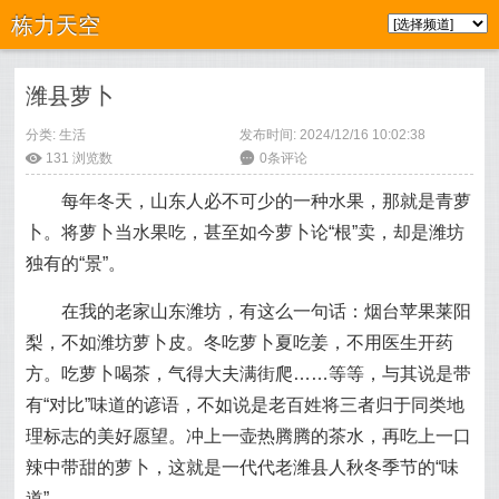
栋力天空
潍县萝卜
分类:
生活
发布时间: 2024/12/16 10:02:38
ė
131
浏览数
6
0条评论
每年冬天，山东人必不可少的一种水果，那就是青萝
卜。将萝卜当水果吃，甚至如今萝卜论“根”卖，却是潍坊
独有的“景”。
在我的老家山东潍坊，有这么一句话：烟台苹果莱阳
梨，不如潍坊萝卜皮。冬吃萝卜夏吃姜，不用医生开药
方。吃萝卜喝茶，气得大夫满街爬……等等，与其说是带
有“对比”味道的谚语，不如说是老百姓将三者归于同类地
理标志的美好愿望。冲上一壶热腾腾的茶水，再吃上一口
辣中带甜的萝卜，这就是一代代老潍县人秋冬季节的“味
道”。