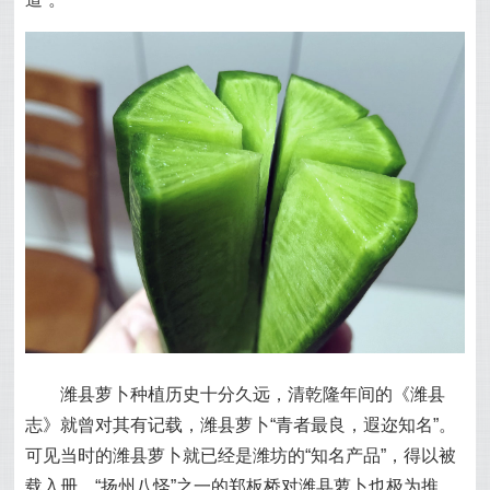
潍县萝卜种植历史十分久远，清乾隆年间的《潍县
志》就曾对其有记载，潍县萝卜“青者最良，遐迩知名”。
可见当时的潍县萝卜就已经是潍坊的“知名产品”，得以被
载入册。“扬州八怪”之一的郑板桥对潍县萝卜也极为推