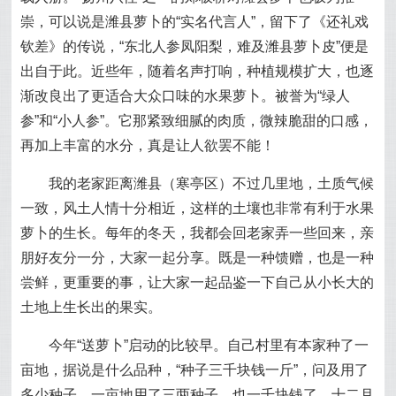
崇，可以说是潍县萝卜的“实名代言人”，留下了《还礼戏
钦差》的传说，“东北人参凤阳梨，难及潍县萝卜皮”便是
出自于此。近些年，随着名声打响，种植规模扩大，也逐
渐改良出了更适合大众口味的水果萝卜。被誉为“绿人
参”和“小人参”。它那紧致细腻的肉质，微辣脆甜的口感，
再加上丰富的水分，真是让人欲罢不能！
我的老家距离潍县（寒亭区）不过几里地，土质气候
一致，风土人情十分相近，这样的土壤也非常有利于水果
萝卜的生长。每年的冬天，我都会回老家弄一些回来，亲
朋好友分一分，大家一起分享。既是一种馈赠，也是一种
尝鲜，更重要的事，让大家一起品鉴一下自己从小长大的
土地上生长出的果实。
今年“送萝卜”启动的比较早。自己村里有本家种了一
亩地，据说是什么品种，“种子三千块钱一斤”，问及用了
多少种子，一亩地用了三两种子，也一千块钱了。十二月