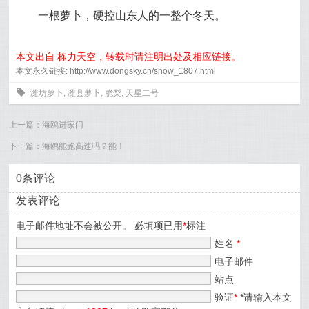
一根萝卜，硬控山东人的一整个冬天。
本文出自 栋力天空，转载时请注明出处及相应链接。
本文永久链接: http://www.dongsky.cn/show_1807.html
0
潍坊萝卜
,
潍县萝卜
,
脆梨
,
天星二号
上一篇：
海鸥进家门
下一篇：
海鸥能跑高速吗？能！
0条评论
发表评论
电子邮件地址不会被公开。 必填项已用
*
标注
姓名
*
电子邮件
站点
验证
*
*请输入本文