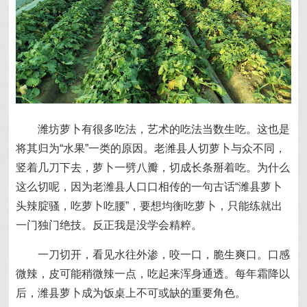
潍坊萝卜有很多吃法，艺术的吃法当数生吃。这也是
将其归为“水果”一类的原因。老潍县人切萝卜与众不同，
竖着几刀下去，萝卜一劈八瓣，切成长条掰着吃。为什么
这么切呢，因为老潍县人口口相传的一句古话“潍县萝卜
头辣腚骚，吃萝卜吃腰”，要想均衡吃萝卜，只能练就出
一门独门绝技。反正我是没学会精粹。
一刀切开，看见水往外渗，咬一口，脆生爽口。口感
微辣，皮可能稍微辣一点，吃起来浑身通透。每年霜降以
后，潍县萝卜成为饭桌上不可或缺的重要角色。