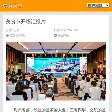
栋力天空
美食节开场汇报片
分类:
记录
发布时间: 2025/9/8
ė
221
浏览数
6
0条评论
咫尺餐桌，映照的是家国大业；三餐四季，交织的是